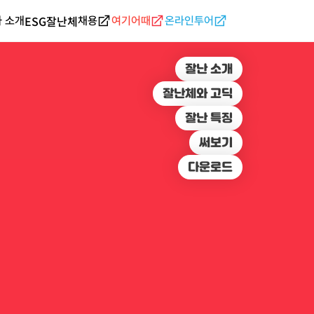
ESG
잘난체
 소개
채용
여기어때
온라인투어
잘난 소개
잘난체와 고딕
잘난 특징
써보기
다운로드